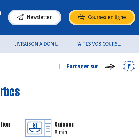
Newsletter
Courses en ligne
(s’ouvre dans une nouvelle fenêtre)
LIVRAISON A DOMICILE (sur notre click & collect)
FAITES VOS COURSES EN LIGNE !
Partager sur
erbes
tion
Cuisson
0 min