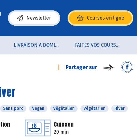
Newsletter
Courses en ligne
(s’ouvre dans une nouvelle fenêtre)
LIVRAISON A DOMICILE (sur notre click & collect)
FAITES VOS COURSES EN LIGNE !
Partager sur
iver
Sans porc
Vegan
Végétalien
Végétarien
Hiver
tion
Cuisson
20 min