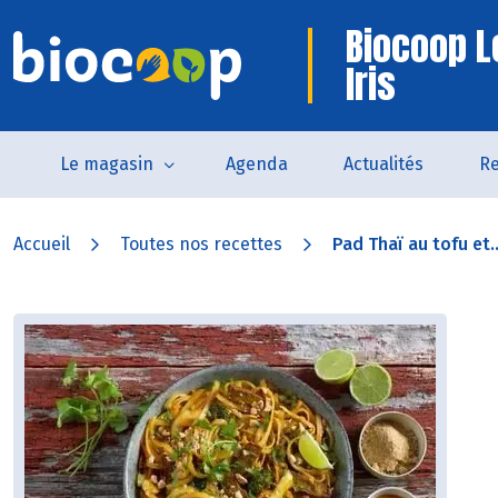
Biocoop L
Iris
Le magasin
Agenda
Actualités
Re
Accueil
Toutes nos recettes
Pad Thaï au tofu et..