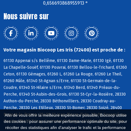
0,656693868955913 °
Nous suivre sur
Votre magasin Biocoop Les Iris (72400) est proche de :
61130 Appenai s/s Bellême, 61130 Dame-Marie, 61130 Igé, 61130
La Chapelle-Souëf, 61130 Pouvrai, 61130 Bellou-le-Trichard, 61260
Ceton, 61130 Gémages, 61260 L, 61260 La Rouge, 61260 Le Theil,
61260 Mâle, 61340 St-Agnan s/Erre, 61130 St-Germain-de-la-
Coudre, 61340 St-Hilaire s/Erre, 61340 Berd, 61340 Préaux-du-
Perche, 61340 St-Aubin-des-Grois, 61130 St-Cyr-la-Rosière, 28330
Authon-du-Perche, 28330 Béthonvilliers, 28330 Coudray-au-
Perche, 28330 Les Etilleux, 28330 St-Bomer, 28330 Soizé, 28400
Nogent-le-Rotrou, 28400 St-Jean-Pierre-Fixte, 28400 Souancé-au-
Afin de vous offrir la meilleure expérience possible, Biocoop utilise
Perche, 28400 Trizay-Coutretot-St-Serge, 41170 Le Plessis-Dorin
des cookies : pour assurer une performance optimale du site, pour
récolter des statistiques afin d'analyser le trafic et la performance