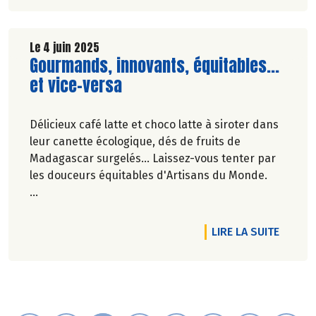
au plaisir de vos papilles sans compromis sur
vos convictions.
Découvrez notre nouveau film publicitaire qui
Le 4 juin 2025
Lire la suite de l'article
Gourmands, innovants, équitables...
revient sur nos engagements de longue date
pour le plaisir de consommer autrement !
et vice-versa
Délicieux café latte et choco latte à siroter dans
leur canette écologique, dés de fruits de
Madagascar surgelés... Laissez-vous tenter par
les douceurs équitables d'Artisans du Monde.
Véronique Bourfe-Rivière.
DE L'A
LIRE LA SUITE