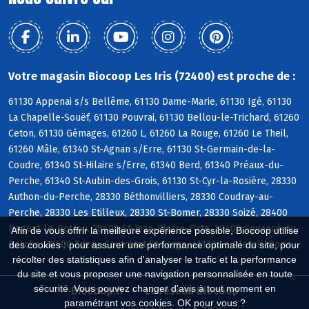
Votre magasin Biocoop Les Iris (72400) est proche de :
61130 Appenai s/s Bellême, 61130 Dame-Marie, 61130 Igé, 61130
La Chapelle-Souëf, 61130 Pouvrai, 61130 Bellou-le-Trichard, 61260
Ceton, 61130 Gémages, 61260 L, 61260 La Rouge, 61260 Le Theil,
61260 Mâle, 61340 St-Agnan s/Erre, 61130 St-Germain-de-la-
Coudre, 61340 St-Hilaire s/Erre, 61340 Berd, 61340 Préaux-du-
Perche, 61340 St-Aubin-des-Grois, 61130 St-Cyr-la-Rosière, 28330
Authon-du-Perche, 28330 Béthonvilliers, 28330 Coudray-au-
Perche, 28330 Les Etilleux, 28330 St-Bomer, 28330 Soizé, 28400
Nogent-le-Rotrou, 28400 St-Jean-Pierre-Fixte, 28400 Souancé-au-
Afin de vous offrir la meilleure expérience possible, Biocoop utilise
Perche, 28400 Trizay-Coutretot-St-Serge, 41170 Le Plessis-Dorin
des cookies : pour assurer une performance optimale du site, pour
récolter des statistiques afin d'analyser le trafic et la performance
du site et vous proposer une navigation personnalisée en toute
sécurité. Vous pouvez changer d'avis à tout moment en
Biocoop.fr
Le réseau Biocoop
paramétrant vos cookies. OK pour vous ?