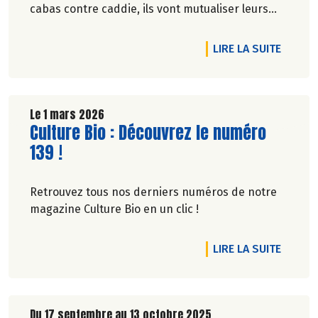
cabas contre caddie, ils vont mutualiser leurs
achats bio en montant une association loi 1901.
DE L'A
LIRE LA SUITE
Le 1 mars 2026
Lire la suite de l'article
Culture Bio : Découvrez le numéro
139 !
Retrouvez tous nos derniers numéros de notre
magazine Culture Bio en un clic !
DE L'A
LIRE LA SUITE
Du 17 septembre au 13 octobre 2025