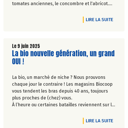
tomates anciennes, le concombre et l'abricot.
Retrouvez tous nos engagements sur notre site.
DE L'A
LIRE LA SUITE
Le 9 juin 2025
Lire la suite de l'article
La bio nouvelle génération, un grand
OUI !
La bio, un marché de niche ? Nous prouvons
chaque jour le contraire ! Les magasins Biocoop
vous tendent les bras depuis 40 ans, toujours
plus proches de (chez) vous.
À l’heure ou certaines batailles reviennent sur le
devant de la scène, nos combats d’hier vous
permettent aujourd’hui de déguster facilement
DE L'A
LIRE LA SUITE
le meilleur de l’alimentation biologique. Dites OUI