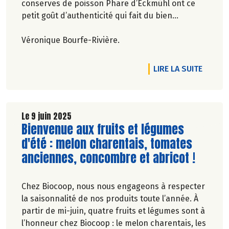
conserves de poisson Phare d’Eckmühl ont ce
petit goût d’authenticité qui fait du bien…
Véronique Bourfe-Rivière.
DE L'A
LIRE LA SUITE
Le 9 juin 2025
Lire la suite de l'article
Bienvenue aux fruits et légumes
d'été : melon charentais, tomates
anciennes, concombre et abricot !
Chez Biocoop, nous nous engageons à respecter
la saisonnalité de nos produits toute l’année. À
partir de mi-juin, quatre fruits et légumes sont à
l’honneur chez Biocoop : le melon charentais, les