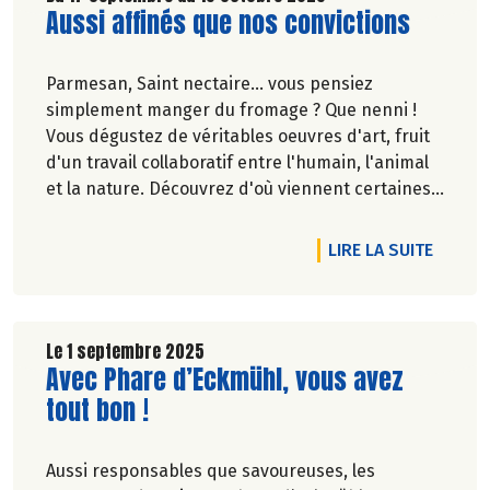
Lire la suite de l'article
Aussi affinés que nos convictions
Parmesan, Saint nectaire... vous pensiez
simplement manger du fromage ? Que nenni !
Vous dégustez de véritables oeuvres d'art, fruit
d'un travail collaboratif entre l'humain, l'animal
et la nature. Découvrez d'où viennent certaines
des pépites de notre sélection de la Foire aux
vins, fromages et charcuterie d'automne.*
DE L'A
LIRE LA SUITE
*Du 18 septembre au 13 octobre inclus.
Disponibilité des produits présentés dans les
vidéos, selon la sélection en magasin et les
Le 1 septembre 2025
Lire la suite de l'article
Avec Phare d’Eckmühl, vous avez
stocks disponibles.
tout bon !
Aussi responsables que savoureuses, les