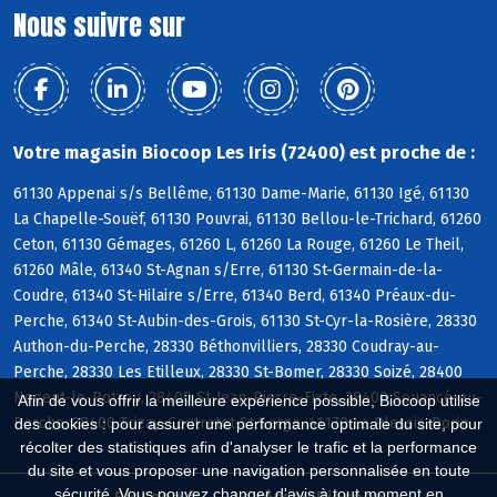
Nous suivre sur
Votre magasin Biocoop Les Iris (72400) est proche de :
61130 Appenai s/s Bellême, 61130 Dame-Marie, 61130 Igé, 61130
La Chapelle-Souëf, 61130 Pouvrai, 61130 Bellou-le-Trichard, 61260
Ceton, 61130 Gémages, 61260 L, 61260 La Rouge, 61260 Le Theil,
61260 Mâle, 61340 St-Agnan s/Erre, 61130 St-Germain-de-la-
Coudre, 61340 St-Hilaire s/Erre, 61340 Berd, 61340 Préaux-du-
Perche, 61340 St-Aubin-des-Grois, 61130 St-Cyr-la-Rosière, 28330
Authon-du-Perche, 28330 Béthonvilliers, 28330 Coudray-au-
Perche, 28330 Les Etilleux, 28330 St-Bomer, 28330 Soizé, 28400
Nogent-le-Rotrou, 28400 St-Jean-Pierre-Fixte, 28400 Souancé-au-
Afin de vous offrir la meilleure expérience possible, Biocoop utilise
Perche, 28400 Trizay-Coutretot-St-Serge, 41170 Le Plessis-Dorin
des cookies : pour assurer une performance optimale du site, pour
récolter des statistiques afin d'analyser le trafic et la performance
du site et vous proposer une navigation personnalisée en toute
sécurité. Vous pouvez changer d'avis à tout moment en