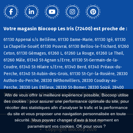
Votre magasin Biocoop Les Iris (72400) est proche de :
61130 Appenai s/s Bellême, 61130 Dame-Marie, 61130 Igé, 61130
La Chapelle-Souëf, 61130 Pouvrai, 61130 Bellou-le-Trichard, 61260
Ceton, 61130 Gémages, 61260 L, 61260 La Rouge, 61260 Le Theil,
61260 Mâle, 61340 St-Agnan s/Erre, 61130 St-Germain-de-la-
Coudre, 61340 St-Hilaire s/Erre, 61340 Berd, 61340 Préaux-du-
Perche, 61340 St-Aubin-des-Grois, 61130 St-Cyr-la-Rosière, 28330
Authon-du-Perche, 28330 Béthonvilliers, 28330 Coudray-au-
Perche, 28330 Les Etilleux, 28330 St-Bomer, 28330 Soizé, 28400
Nogent-le-Rotrou, 28400 St-Jean-Pierre-Fixte, 28400 Souancé-au-
Afin de vous offrir la meilleure expérience possible, Biocoop utilise
Perche, 28400 Trizay-Coutretot-St-Serge, 41170 Le Plessis-Dorin
des cookies : pour assurer une performance optimale du site, pour
récolter des statistiques afin d'analyser le trafic et la performance
du site et vous proposer une navigation personnalisée en toute
sécurité. Vous pouvez changer d'avis à tout moment en
Biocoop.fr
Le réseau Biocoop
paramétrant vos cookies. OK pour vous ?
Copyright Biocoop 2026