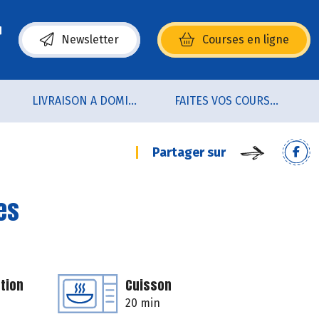
Newsletter
Courses en ligne
(s’ouvre dans une nouvelle fenêtre)
LIVRAISON A DOMICILE (sur notre click & collect)
FAITES VOS COURSES EN LIGNE !
Partager sur
es
tion
Cuisson
20 min