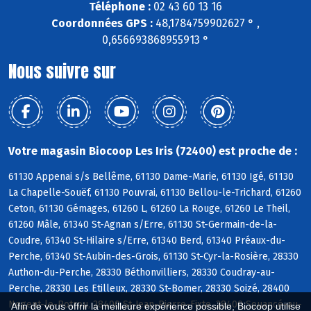
Téléphone :
02 43 60 13 16
Coordonnées GPS :
48,1784759902627 ° ,
0,656693868955913 °
Nous suivre sur
Votre magasin Biocoop Les Iris (72400) est proche de :
61130 Appenai s/s Bellême, 61130 Dame-Marie, 61130 Igé, 61130
La Chapelle-Souëf, 61130 Pouvrai, 61130 Bellou-le-Trichard, 61260
Ceton, 61130 Gémages, 61260 L, 61260 La Rouge, 61260 Le Theil,
61260 Mâle, 61340 St-Agnan s/Erre, 61130 St-Germain-de-la-
Coudre, 61340 St-Hilaire s/Erre, 61340 Berd, 61340 Préaux-du-
Perche, 61340 St-Aubin-des-Grois, 61130 St-Cyr-la-Rosière, 28330
Authon-du-Perche, 28330 Béthonvilliers, 28330 Coudray-au-
Perche, 28330 Les Etilleux, 28330 St-Bomer, 28330 Soizé, 28400
Nogent-le-Rotrou, 28400 St-Jean-Pierre-Fixte, 28400 Souancé-au-
Afin de vous offrir la meilleure expérience possible, Biocoop utilise