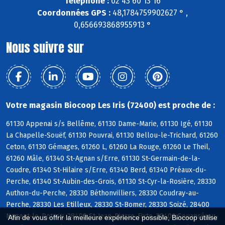
Téléphone :
02 43 60 13 16
Coordonnées GPS :
48,1784759902627 ° ,
0,656693868955913 °
Nous suivre sur
Votre magasin Biocoop Les Iris (72400) est proche de :
61130 Appenai s/s Bellême, 61130 Dame-Marie, 61130 Igé, 61130
La Chapelle-Souëf, 61130 Pouvrai, 61130 Bellou-le-Trichard, 61260
Ceton, 61130 Gémages, 61260 L, 61260 La Rouge, 61260 Le Theil,
61260 Mâle, 61340 St-Agnan s/Erre, 61130 St-Germain-de-la-
Coudre, 61340 St-Hilaire s/Erre, 61340 Berd, 61340 Préaux-du-
Perche, 61340 St-Aubin-des-Grois, 61130 St-Cyr-la-Rosière, 28330
Authon-du-Perche, 28330 Béthonvilliers, 28330 Coudray-au-
Perche, 28330 Les Etilleux, 28330 St-Bomer, 28330 Soizé, 28400
Nogent-le-Rotrou, 28400 St-Jean-Pierre-Fixte, 28400 Souancé-au-
Afin de vous offrir la meilleure expérience possible, Biocoop utilise