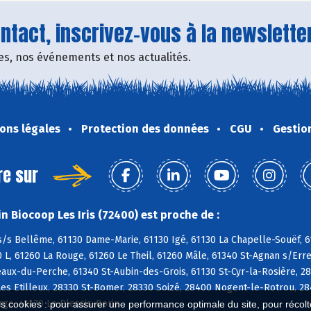
tact, inscrivez-vous à la newsletter
fres, nos événements et nos actualités.
ons légales
Protection des données
CGU
Gestio
re sur
n Biocoop Les Iris (72400) est proche de :
/s Bellême, 61130 Dame-Marie, 61130 Igé, 61130 La Chapelle-Souëf, 61
L, 61260 La Rouge, 61260 Le Theil, 61260 Mâle, 61340 St-Agnan s/Erre
aux-du-Perche, 61340 St-Aubin-des-Grois, 61130 St-Cyr-la-Rosière, 2
es Etilleux, 28330 St-Bomer, 28330 Soizé, 28400 Nogent-le-Rotrou, 2
rge, 41170 Le Plessis-Dorin
es cookies : pour assurer une performance optimale du site, pour récolter