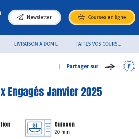
Newsletter
Courses en ligne
(s’ouvre dans une nouvelle fenêtre)
LIVRAISON A DOMICILE (sur notre click & collect)
FAITES VOS COURSES EN LIGNE !
Partager sur
rix Engagés Janvier 2025
tion
Cuisson
20 min