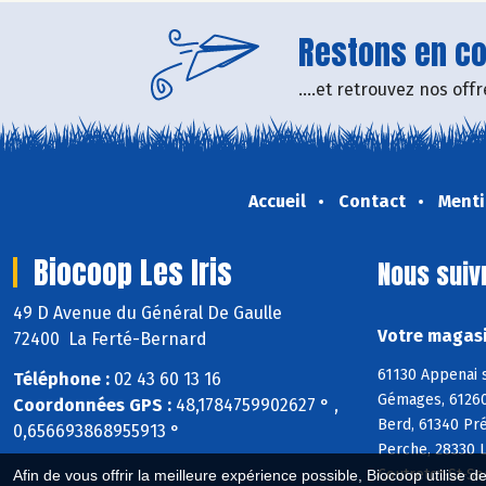
Restons en con
....et retrouvez nos of
Accueil
Contact
Menti
Biocoop Les Iris
Nous suiv
49 D Avenue du Général De Gaulle
Votre magasi
72400 La Ferté-Bernard
61130 Appenai s
Téléphone :
02 43 60 13 16
Gémages, 61260 
Coordonnées GPS :
48,1784759902627 ° ,
Berd, 61340 Pré
0,656693868955913 °
Perche, 28330 L
Coutretot-St-Se
Afin de vous offrir la meilleure expérience possible, Biocoop utilise d