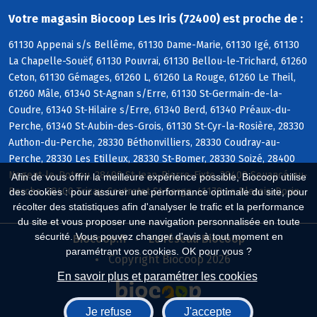
Votre magasin Biocoop Les Iris (72400) est proche de :
61130 Appenai s/s Bellême, 61130 Dame-Marie, 61130 Igé, 61130
La Chapelle-Souëf, 61130 Pouvrai, 61130 Bellou-le-Trichard, 61260
Ceton, 61130 Gémages, 61260 L, 61260 La Rouge, 61260 Le Theil,
61260 Mâle, 61340 St-Agnan s/Erre, 61130 St-Germain-de-la-
Coudre, 61340 St-Hilaire s/Erre, 61340 Berd, 61340 Préaux-du-
Perche, 61340 St-Aubin-des-Grois, 61130 St-Cyr-la-Rosière, 28330
Authon-du-Perche, 28330 Béthonvilliers, 28330 Coudray-au-
Perche, 28330 Les Etilleux, 28330 St-Bomer, 28330 Soizé, 28400
Nogent-le-Rotrou, 28400 St-Jean-Pierre-Fixte, 28400 Souancé-au-
Afin de vous offrir la meilleure expérience possible, Biocoop utilise
Perche, 28400 Trizay-Coutretot-St-Serge, 41170 Le Plessis-Dorin
des cookies : pour assurer une performance optimale du site, pour
récolter des statistiques afin d'analyser le trafic et la performance
du site et vous proposer une navigation personnalisée en toute
sécurité. Vous pouvez changer d'avis à tout moment en
Biocoop.fr
Le réseau Biocoop
paramétrant vos cookies. OK pour vous ?
Copyright Biocoop 2026
En savoir plus et paramétrer les cookies
Je refuse
J'accepte