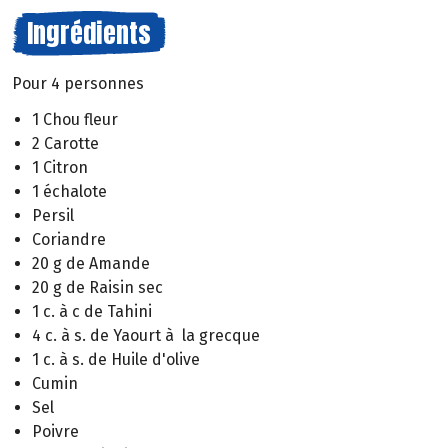
Ingrédients
Pour 4 personnes
1 Chou fleur
2 Carotte
1 Citron
1 échalote
Persil
Coriandre
20 g de Amande
20 g de Raisin sec
1 c. à c de Tahini
4 c. à s. de Yaourt à la grecque
1 c. à s. de Huile d'olive
Cumin
Sel
Poivre