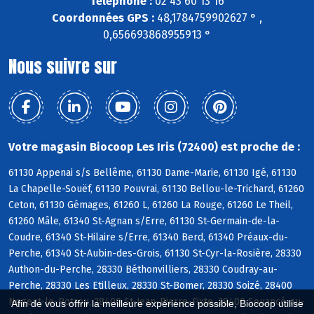
Téléphone :
02 43 60 13 16
Coordonnées GPS :
48,1784759902627 ° ,
0,656693868955913 °
Nous suivre sur
Votre magasin Biocoop Les Iris (72400) est proche de :
61130 Appenai s/s Bellême, 61130 Dame-Marie, 61130 Igé, 61130
La Chapelle-Souëf, 61130 Pouvrai, 61130 Bellou-le-Trichard, 61260
Ceton, 61130 Gémages, 61260 L, 61260 La Rouge, 61260 Le Theil,
61260 Mâle, 61340 St-Agnan s/Erre, 61130 St-Germain-de-la-
Coudre, 61340 St-Hilaire s/Erre, 61340 Berd, 61340 Préaux-du-
Perche, 61340 St-Aubin-des-Grois, 61130 St-Cyr-la-Rosière, 28330
Authon-du-Perche, 28330 Béthonvilliers, 28330 Coudray-au-
Perche, 28330 Les Etilleux, 28330 St-Bomer, 28330 Soizé, 28400
Nogent-le-Rotrou, 28400 St-Jean-Pierre-Fixte, 28400 Souancé-au-
Afin de vous offrir la meilleure expérience possible, Biocoop utilise