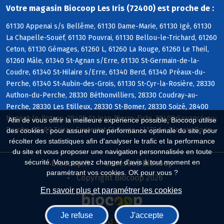
Votre magasin Biocoop Les Iris (72400) est proche de :
61130 Appenai s/s Bellême, 61130 Dame-Marie, 61130 Igé, 61130
La Chapelle-Souëf, 61130 Pouvrai, 61130 Bellou-le-Trichard, 61260
Ceton, 61130 Gémages, 61260 L, 61260 La Rouge, 61260 Le Theil,
61260 Mâle, 61340 St-Agnan s/Erre, 61130 St-Germain-de-la-
Coudre, 61340 St-Hilaire s/Erre, 61340 Berd, 61340 Préaux-du-
Perche, 61340 St-Aubin-des-Grois, 61130 St-Cyr-la-Rosière, 28330
Authon-du-Perche, 28330 Béthonvilliers, 28330 Coudray-au-
Perche, 28330 Les Etilleux, 28330 St-Bomer, 28330 Soizé, 28400
Nogent-le-Rotrou, 28400 St-Jean-Pierre-Fixte, 28400 Souancé-au-
Afin de vous offrir la meilleure expérience possible, Biocoop utilise
Perche, 28400 Trizay-Coutretot-St-Serge, 41170 Le Plessis-Dorin
des cookies : pour assurer une performance optimale du site, pour
récolter des statistiques afin d'analyser le trafic et la performance
du site et vous proposer une navigation personnalisée en toute
sécurité. Vous pouvez changer d'avis à tout moment en
Biocoop.fr
Le réseau Biocoop
paramétrant vos cookies. OK pour vous ?
Copyright Biocoop 2026
En savoir plus et paramétrer les cookies
Je refuse
J'accepte