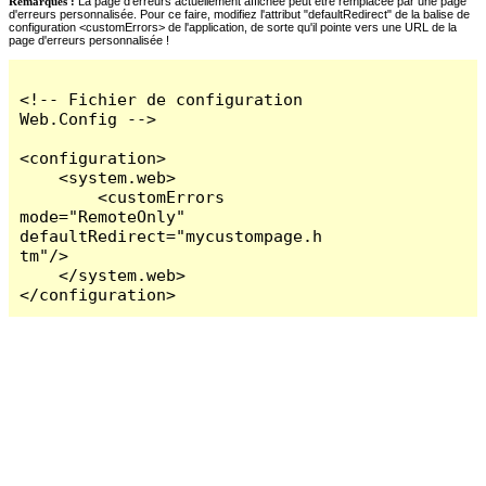
Remarques :
La page d'erreurs actuellement affichée peut être remplacée par une page
d'erreurs personnalisée. Pour ce faire, modifiez l'attribut "defaultRedirect" de la balise de
configuration <customErrors> de l'application, de sorte qu'il pointe vers une URL de la
page d'erreurs personnalisée !
<!-- Fichier de configuration 
Web.Config -->

<configuration>

    <system.web>

        <customErrors 
mode="RemoteOnly" 
defaultRedirect="mycustompage.h
tm"/>

    </system.web>

</configuration>