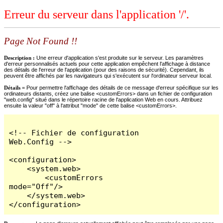
Erreur du serveur dans l'application '/'.
Page Not Found !!
Description :
Une erreur d'application s'est produite sur le serveur. Les paramètres
d'erreur personnalisés actuels pour cette application empêchent l'affichage à distance
des détails de l'erreur de l'application (pour des raisons de sécurité). Cependant, ils
peuvent être affichés par les navigateurs qui s'exécutent sur l'ordinateur serveur local.
Détails =
Pour permettre l'affichage des détails de ce message d'erreur spécifique sur les
ordinateurs distants, créez une balise <customErrors> dans un fichier de configuration
"web.config" situé dans le répertoire racine de l'application Web en cours. Attribuez
ensuite la valeur "off" à l'attribut "mode" de cette balise <customErrors>.
<!-- Fichier de configuration 
Web.Config -->

<configuration>

    <system.web>

        <customErrors 
mode="Off"/>

    </system.web>

</configuration>