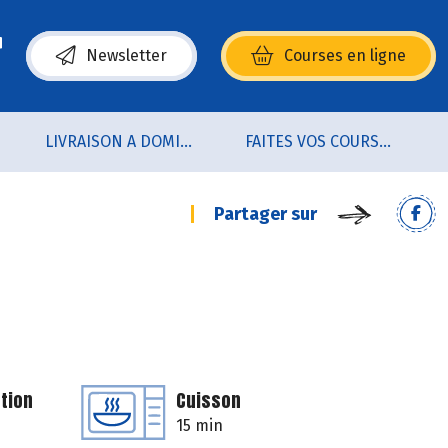
Newsletter
Courses en ligne
(s’ouvre dans une nouvelle fenêtre)
LIVRAISON A DOMICILE (sur notre click & collect)
FAITES VOS COURSES EN LIGNE !
Partager sur
tion
Cuisson
15 min