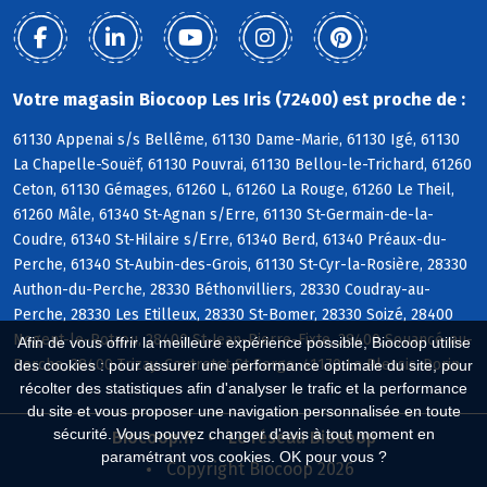
Votre magasin Biocoop Les Iris (72400) est proche de :
61130 Appenai s/s Bellême, 61130 Dame-Marie, 61130 Igé, 61130
La Chapelle-Souëf, 61130 Pouvrai, 61130 Bellou-le-Trichard, 61260
Ceton, 61130 Gémages, 61260 L, 61260 La Rouge, 61260 Le Theil,
61260 Mâle, 61340 St-Agnan s/Erre, 61130 St-Germain-de-la-
Coudre, 61340 St-Hilaire s/Erre, 61340 Berd, 61340 Préaux-du-
Perche, 61340 St-Aubin-des-Grois, 61130 St-Cyr-la-Rosière, 28330
Authon-du-Perche, 28330 Béthonvilliers, 28330 Coudray-au-
Perche, 28330 Les Etilleux, 28330 St-Bomer, 28330 Soizé, 28400
Nogent-le-Rotrou, 28400 St-Jean-Pierre-Fixte, 28400 Souancé-au-
Afin de vous offrir la meilleure expérience possible, Biocoop utilise
Perche, 28400 Trizay-Coutretot-St-Serge, 41170 Le Plessis-Dorin
des cookies : pour assurer une performance optimale du site, pour
récolter des statistiques afin d'analyser le trafic et la performance
du site et vous proposer une navigation personnalisée en toute
sécurité. Vous pouvez changer d'avis à tout moment en
Biocoop.fr
Le réseau Biocoop
paramétrant vos cookies. OK pour vous ?
Copyright Biocoop 2026