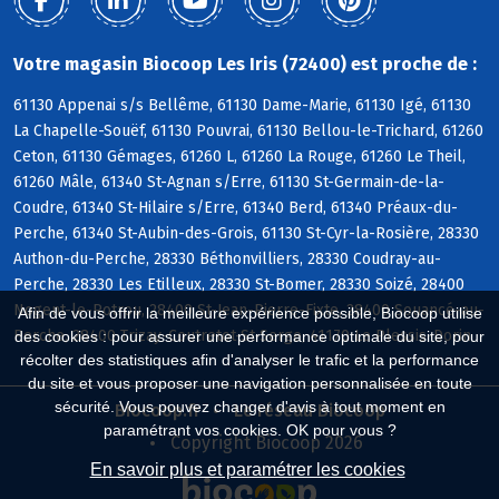
Votre magasin Biocoop Les Iris (72400) est proche de :
61130 Appenai s/s Bellême, 61130 Dame-Marie, 61130 Igé, 61130
La Chapelle-Souëf, 61130 Pouvrai, 61130 Bellou-le-Trichard, 61260
Ceton, 61130 Gémages, 61260 L, 61260 La Rouge, 61260 Le Theil,
61260 Mâle, 61340 St-Agnan s/Erre, 61130 St-Germain-de-la-
Coudre, 61340 St-Hilaire s/Erre, 61340 Berd, 61340 Préaux-du-
Perche, 61340 St-Aubin-des-Grois, 61130 St-Cyr-la-Rosière, 28330
Authon-du-Perche, 28330 Béthonvilliers, 28330 Coudray-au-
Perche, 28330 Les Etilleux, 28330 St-Bomer, 28330 Soizé, 28400
Nogent-le-Rotrou, 28400 St-Jean-Pierre-Fixte, 28400 Souancé-au-
Afin de vous offrir la meilleure expérience possible, Biocoop utilise
Perche, 28400 Trizay-Coutretot-St-Serge, 41170 Le Plessis-Dorin
des cookies : pour assurer une performance optimale du site, pour
récolter des statistiques afin d'analyser le trafic et la performance
du site et vous proposer une navigation personnalisée en toute
sécurité. Vous pouvez changer d'avis à tout moment en
Biocoop.fr
Le réseau Biocoop
paramétrant vos cookies. OK pour vous ?
Copyright Biocoop 2026
En savoir plus et paramétrer les cookies