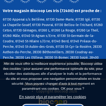
Votre magasin Biocoop Les Iris (72400) est proche de :
61130 Appenai s/s Bellême, 61130 Dame-Marie, 61130 Igé, 61130
La Chapelle-Souëf, 61130 Pouvrai, 61130 Bellou-le-Trichard, 61260
Ceton, 61130 Gémages, 61260 L, 61260 La Rouge, 61260 Le Theil,
61260 Mâle, 61340 St-Agnan s/Erre, 61130 St-Germain-de-la-
Coudre, 61340 St-Hilaire s/Erre, 61340 Berd, 61340 Préaux-du-
Perche, 61340 St-Aubin-des-Grois, 61130 St-Cyr-la-Rosière, 28330
Authon-du-Perche, 28330 Béthonvilliers, 28330 Coudray-au-
Perche, 28330 Les Etilleux, 28330 St-Bomer, 28330 Soizé, 28400
Nogent-le-Rotrou, 28400 St-Jean-Pierre-Fixte, 28400 Souancé-au-
Afin de vous offrir la meilleure expérience possible, Biocoop utilise
Perche, 28400 Trizay-Coutretot-St-Serge, 41170 Le Plessis-Dorin
des cookies : pour assurer une performance optimale du site, pour
récolter des statistiques afin d'analyser le trafic et la performance
du site et vous proposer une navigation personnalisée en toute
sécurité. Vous pouvez changer d'avis à tout moment en
Biocoop.fr
Le réseau Biocoop
paramétrant vos cookies. OK pour vous ?
Copyright Biocoop 2026
En savoir plus et paramétrer les cookies