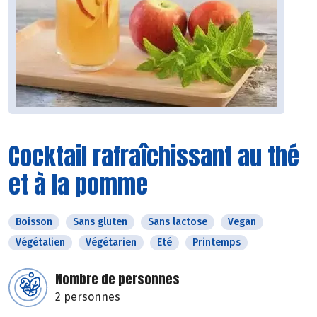
Cocktail rafraîchissant au thé
et à la pomme
Boisson
Sans gluten
Sans lactose
Vegan
Végétalien
Végétarien
Eté
Printemps
Nombre de personnes
2 personnes