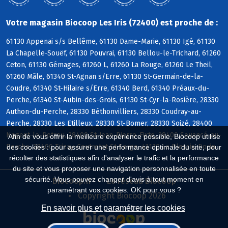
Votre magasin Biocoop Les Iris (72400) est proche de :
61130 Appenai s/s Bellême, 61130 Dame-Marie, 61130 Igé, 61130
La Chapelle-Souëf, 61130 Pouvrai, 61130 Bellou-le-Trichard, 61260
Ceton, 61130 Gémages, 61260 L, 61260 La Rouge, 61260 Le Theil,
61260 Mâle, 61340 St-Agnan s/Erre, 61130 St-Germain-de-la-
Coudre, 61340 St-Hilaire s/Erre, 61340 Berd, 61340 Préaux-du-
Perche, 61340 St-Aubin-des-Grois, 61130 St-Cyr-la-Rosière, 28330
Authon-du-Perche, 28330 Béthonvilliers, 28330 Coudray-au-
Perche, 28330 Les Etilleux, 28330 St-Bomer, 28330 Soizé, 28400
Nogent-le-Rotrou, 28400 St-Jean-Pierre-Fixte, 28400 Souancé-au-
Afin de vous offrir la meilleure expérience possible, Biocoop utilise
Perche, 28400 Trizay-Coutretot-St-Serge, 41170 Le Plessis-Dorin
des cookies : pour assurer une performance optimale du site, pour
récolter des statistiques afin d'analyser le trafic et la performance
du site et vous proposer une navigation personnalisée en toute
sécurité. Vous pouvez changer d'avis à tout moment en
Biocoop.fr
Le réseau Biocoop
paramétrant vos cookies. OK pour vous ?
Copyright Biocoop 2026
En savoir plus et paramétrer les cookies