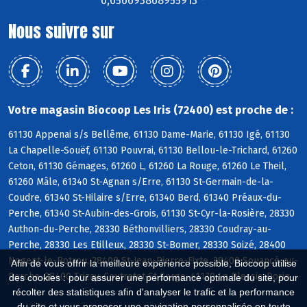
0,656693868955913 °
Nous suivre sur
Votre magasin Biocoop Les Iris (72400) est proche de :
61130 Appenai s/s Bellême, 61130 Dame-Marie, 61130 Igé, 61130
La Chapelle-Souëf, 61130 Pouvrai, 61130 Bellou-le-Trichard, 61260
Ceton, 61130 Gémages, 61260 L, 61260 La Rouge, 61260 Le Theil,
61260 Mâle, 61340 St-Agnan s/Erre, 61130 St-Germain-de-la-
Coudre, 61340 St-Hilaire s/Erre, 61340 Berd, 61340 Préaux-du-
Perche, 61340 St-Aubin-des-Grois, 61130 St-Cyr-la-Rosière, 28330
Authon-du-Perche, 28330 Béthonvilliers, 28330 Coudray-au-
Perche, 28330 Les Etilleux, 28330 St-Bomer, 28330 Soizé, 28400
Nogent-le-Rotrou, 28400 St-Jean-Pierre-Fixte, 28400 Souancé-au-
Afin de vous offrir la meilleure expérience possible, Biocoop utilise
Perche, 28400 Trizay-Coutretot-St-Serge, 41170 Le Plessis-Dorin
des cookies : pour assurer une performance optimale du site, pour
récolter des statistiques afin d'analyser le trafic et la performance
du site et vous proposer une navigation personnalisée en toute