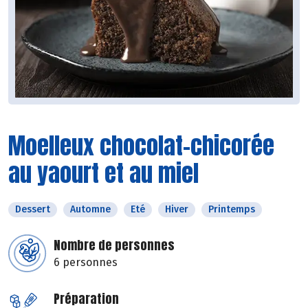
Moelleux chocolat-chicorée
au yaourt et au miel
Dessert
Automne
Eté
Hiver
Printemps
Nombre de personnes
6 personnes
Préparation