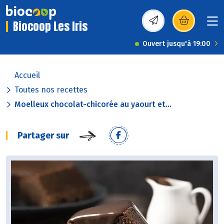
Biocoop Les Iris
(s’ouvre dans une nou
Ouvert jusqu'à 19:00
Accueil
Toutes nos recettes
Moelleux chocolat-chicorée au yaourt et...
Partager sur