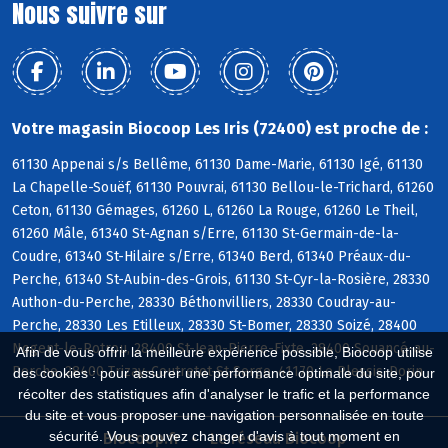
Nous suivre sur
Votre magasin Biocoop Les Iris (72400) est proche de :
61130 Appenai s/s Bellême, 61130 Dame-Marie, 61130 Igé, 61130
La Chapelle-Souëf, 61130 Pouvrai, 61130 Bellou-le-Trichard, 61260
Ceton, 61130 Gémages, 61260 L, 61260 La Rouge, 61260 Le Theil,
61260 Mâle, 61340 St-Agnan s/Erre, 61130 St-Germain-de-la-
Coudre, 61340 St-Hilaire s/Erre, 61340 Berd, 61340 Préaux-du-
Perche, 61340 St-Aubin-des-Grois, 61130 St-Cyr-la-Rosière, 28330
Authon-du-Perche, 28330 Béthonvilliers, 28330 Coudray-au-
Perche, 28330 Les Etilleux, 28330 St-Bomer, 28330 Soizé, 28400
Nogent-le-Rotrou, 28400 St-Jean-Pierre-Fixte, 28400 Souancé-au-
Afin de vous offrir la meilleure expérience possible, Biocoop utilise
Perche, 28400 Trizay-Coutretot-St-Serge, 41170 Le Plessis-Dorin
des cookies : pour assurer une performance optimale du site, pour
récolter des statistiques afin d'analyser le trafic et la performance
du site et vous proposer une navigation personnalisée en toute
sécurité. Vous pouvez changer d'avis à tout moment en
Biocoop.fr
Le réseau Biocoop