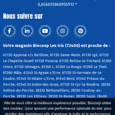
0,656693868955913 °
Nous suivre sur
Votre magasin Biocoop Les Iris (72400) est proche de :
61130 Appenai s/s Bellême, 61130 Dame-Marie, 61130 Igé, 61130
La Chapelle-Souëf, 61130 Pouvrai, 61130 Bellou-le-Trichard, 61260
Ceton, 61130 Gémages, 61260 L, 61260 La Rouge, 61260 Le Theil,
61260 Mâle, 61340 St-Agnan s/Erre, 61130 St-Germain-de-la-
Coudre, 61340 St-Hilaire s/Erre, 61340 Berd, 61340 Préaux-du-
Perche, 61340 St-Aubin-des-Grois, 61130 St-Cyr-la-Rosière, 28330
Authon-du-Perche, 28330 Béthonvilliers, 28330 Coudray-au-
Perche, 28330 Les Etilleux, 28330 St-Bomer, 28330 Soizé, 28400
Nogent-le-Rotrou, 28400 St-Jean-Pierre-Fixte, 28400 Souancé-au-
Afin de vous offrir la meilleure expérience possible, Biocoop utilise
Perche, 28400 Trizay-Coutretot-St-Serge, 41170 Le Plessis-Dorin
des cookies : pour assurer une performance optimale du site, pour
récolter des statistiques afin d'analyser le trafic et la performance