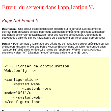
Erreur du serveur dans l'application '/'.
Page Not Found !!
Description :
Une erreur d'application s'est produite sur le serveur. Les paramètres
d'erreur personnalisés actuels pour cette application empêchent l'affichage à distance
des détails de l'erreur de l'application (pour des raisons de sécurité). Cependant, ils
peuvent être affichés par les navigateurs qui s'exécutent sur l'ordinateur serveur local.
Détails =
Pour permettre l'affichage des détails de ce message d'erreur spécifique sur les
ordinateurs distants, créez une balise <customErrors> dans un fichier de configuration
"web.config" situé dans le répertoire racine de l'application Web en cours. Attribuez
ensuite la valeur "off" à l'attribut "mode" de cette balise <customErrors>.
<!-- Fichier de configuration 
Web.Config -->

<configuration>

    <system.web>

        <customErrors 
mode="Off"/>

    </system.web>

</configuration>