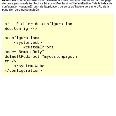
Remarques :
La page d'erreurs actuellement affichée peut être remplacée par une page
d'erreurs personnalisée. Pour ce faire, modifiez l'attribut "defaultRedirect" de la balise de
configuration <customErrors> de l'application, de sorte qu'il pointe vers une URL de la
page d'erreurs personnalisée !
<!-- Fichier de configuration 
Web.Config -->

<configuration>

    <system.web>

        <customErrors 
mode="RemoteOnly" 
defaultRedirect="mycustompage.h
tm"/>

    </system.web>

</configuration>