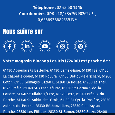
Téléphone :
02 43 60 13 16
Coordonnées GPS :
48,1784759902627 ° ,
0,656693868955913 °
Nous suivre sur
Votre magasin Biocoop Les Iris (72400) est proche de :
61130 Appenai s/s Bellême, 61130 Dame-Marie, 61130 Igé, 61130
La Chapelle-Souëf, 61130 Pouvrai, 61130 Bellou-le-Trichard, 61260
Ceton, 61130 Gémages, 61260 L, 61260 La Rouge, 61260 Le Theil,
61260 Mâle, 61340 St-Agnan s/Erre, 61130 St-Germain-de-la-
Coudre, 61340 St-Hilaire s/Erre, 61340 Berd, 61340 Préaux-du-
Perche, 61340 St-Aubin-des-Grois, 61130 St-Cyr-la-Rosière, 28330
Authon-du-Perche, 28330 Béthonvilliers, 28330 Coudray-au-
Perche, 28330 Les Etilleux, 28330 St-Bomer, 28330 Soizé, 28400