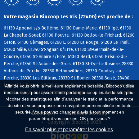
Votre magasin Biocoop Les Iris (72400) est proche de :
61130 Appenai s/s Bellême, 61130 Dame-Marie, 61130 Igé, 61130
La Chapelle-Souëf, 61130 Pouvrai, 61130 Bellou-le-Trichard, 61260
Ceton, 61130 Gémages, 61260 L, 61260 La Rouge, 61260 Le Theil,
61260 Mâle, 61340 St-Agnan s/Erre, 61130 St-Germain-de-la-
Coudre, 61340 St-Hilaire s/Erre, 61340 Berd, 61340 Préaux-du-
Perche, 61340 St-Aubin-des-Grois, 61130 St-Cyr-la-Rosière, 28330
Authon-du-Perche, 28330 Béthonvilliers, 28330 Coudray-au-
Perche, 28330 Les Etilleux, 28330 St-Bomer, 28330 Soizé, 28400
Nogent-le-Rotrou, 28400 St-Jean-Pierre-Fixte, 28400 Souancé-au-
Afin de vous offrir la meilleure expérience possible, Biocoop utilise
Perche, 28400 Trizay-Coutretot-St-Serge, 41170 Le Plessis-Dorin
des cookies : pour assurer une performance optimale du site, pour
récolter des statistiques afin d'analyser le trafic et la performance
du site et vous proposer une navigation personnalisée en toute
sécurité. Vous pouvez changer d'avis à tout moment en
Biocoop.fr
Le réseau Biocoop
paramétrant vos cookies. OK pour vous ?
Copyright Biocoop 2026
En savoir plus et paramétrer les cookies