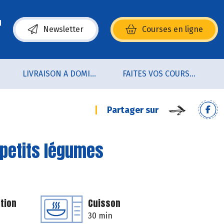
Newsletter
Courses en ligne
(s’ouvre dans une nouvelle fenêtre)
LIVRAISON A DOMICILE (sur notre click & collect)
FAITES VOS COURSES EN LIGNE !
Partager sur
 petits légumes
tion
Cuisson
30 min