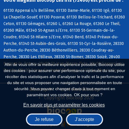
Votre magasin Biocoop Les Iris (72400) est proche de :
61130 Appenai s/s Bellême, 61130 Dame-Marie, 61130 Igé, 61130
La Chapelle-Souëf, 61130 Pouvrai, 61130 Bellou-le-Trichard, 61260
Ceton, 61130 Gémages, 61260 L, 61260 La Rouge, 61260 Le Theil,
61260 Mâle, 61340 St-Agnan s/Erre, 61130 St-Germain-de-la-
Coudre, 61340 St-Hilaire s/Erre, 61340 Berd, 61340 Préaux-du-
Perche, 61340 St-Aubin-des-Grois, 61130 St-Cyr-la-Rosière, 28330
Authon-du-Perche, 28330 Béthonvilliers, 28330 Coudray-au-
Perche, 28330 Les Etilleux, 28330 St-Bomer, 28330 Soizé, 28400
Nogent-le-Rotrou, 28400 St-Jean-Pierre-Fixte, 28400 Souancé-au-
Afin de vous offrir la meilleure expérience possible, Biocoop utilise
Perche, 28400 Trizay-Coutretot-St-Serge, 41170 Le Plessis-Dorin
des cookies : pour assurer une performance optimale du site, pour
récolter des statistiques afin d'analyser le trafic et la performance
du site et vous proposer une navigation personnalisée en toute
sécurité. Vous pouvez changer d'avis à tout moment en
Biocoop.fr
Le réseau Biocoop
paramétrant vos cookies. OK pour vous ?
Copyright Biocoop 2026
En savoir plus et paramétrer les cookies
Je refuse
J'accepte
Réalisé par