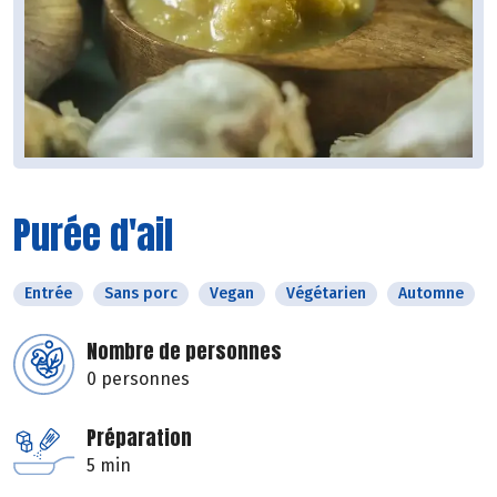
Purée d'ail
Entrée
Sans porc
Vegan
Végétarien
Automne
Nombre de personnes
0 personnes
Préparation
5 min