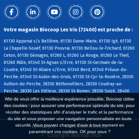
Votre magasin Biocoop Les Iris (72400) est proche de :
61130 Appenai s/s Bellême, 61130 Dame-Marie, 61130 Igé, 61130
La Chapelle-Souëf, 61130 Pouvrai, 61130 Bellou-le-Trichard, 61260
Ceton, 61130 Gémages, 61260 L, 61260 La Rouge, 61260 Le Theil,
61260 Mâle, 61340 St-Agnan s/Erre, 61130 St-Germain-de-la-
Coudre, 61340 St-Hilaire s/Erre, 61340 Berd, 61340 Préaux-du-
Perche, 61340 St-Aubin-des-Grois, 61130 St-Cyr-la-Rosière, 28330
Authon-du-Perche, 28330 Béthonvilliers, 28330 Coudray-au-
Perche, 28330 Les Etilleux, 28330 St-Bomer, 28330 Soizé, 28400
Nogent-le-Rotrou, 28400 St-Jean-Pierre-Fixte, 28400 Souancé-au-
Afin de vous offrir la meilleure expérience possible, Biocoop utilise
Perche, 28400 Trizay-Coutretot-St-Serge, 41170 Le Plessis-Dorin
des cookies : pour assurer une performance optimale du site, pour
récolter des statistiques afin d'analyser le trafic et la performance
du site et vous proposer une navigation personnalisée en toute
sécurité. Vous pouvez changer d'avis à tout moment en
Biocoop.fr
Le réseau Biocoop
paramétrant vos cookies. OK pour vous ?
Copyright Biocoop 2026