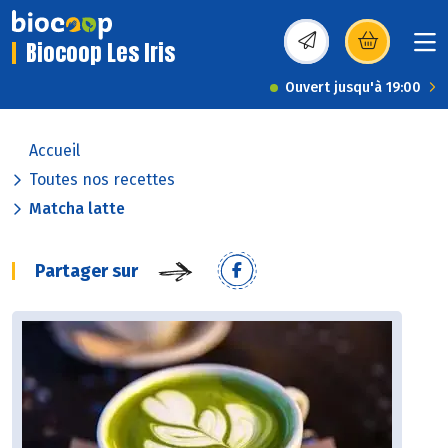
Biocoop Les Iris
(s’ouvre dans une nou
Ouvert jusqu'à 19:00
Accueil
Toutes nos recettes
Matcha latte
Partager sur