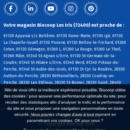
Votre magasin Biocoop Les Iris (72400) est proche de :
61130 Appenai s/s Bellême, 61130 Dame-Marie, 61130 Igé, 61130
La Chapelle-Souëf, 61130 Pouvrai, 61130 Bellou-le-Trichard, 61260
Ceton, 61130 Gémages, 61260 L, 61260 La Rouge, 61260 Le Theil,
61260 Mâle, 61340 St-Agnan s/Erre, 61130 St-Germain-de-la-
Coudre, 61340 St-Hilaire s/Erre, 61340 Berd, 61340 Préaux-du-
Perche, 61340 St-Aubin-des-Grois, 61130 St-Cyr-la-Rosière, 28330
Authon-du-Perche, 28330 Béthonvilliers, 28330 Coudray-au-
Perche, 28330 Les Etilleux, 28330 St-Bomer, 28330 Soizé, 28400
Nogent-le-Rotrou, 28400 St-Jean-Pierre-Fixte, 28400 Souancé-au-
Afin de vous offrir la meilleure expérience possible, Biocoop utilise
Perche, 28400 Trizay-Coutretot-St-Serge, 41170 Le Plessis-Dorin
des cookies : pour assurer une performance optimale du site, pour
récolter des statistiques afin d'analyser le trafic et la performance
du site et vous proposer une navigation personnalisée en toute
sécurité. Vous pouvez changer d'avis à tout moment en
Biocoop.fr
Le réseau Biocoop
paramétrant vos cookies. OK pour vous ?
Copyright Biocoop 2026