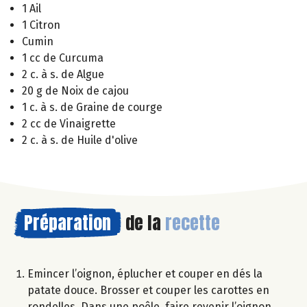
1 Ail
1 Citron
Cumin
1 cc de Curcuma
2 c. à s. de Algue
20 g de Noix de cajou
1 c. à s. de Graine de courge
2 cc de Vinaigrette
2 c. à s. de Huile d'olive
Préparation
de la
recette
Emincer l’oignon, éplucher et couper en dés la
patate douce. Brosser et couper les carottes en
rondelles. Dans une poêle, faire revenir l’oignon